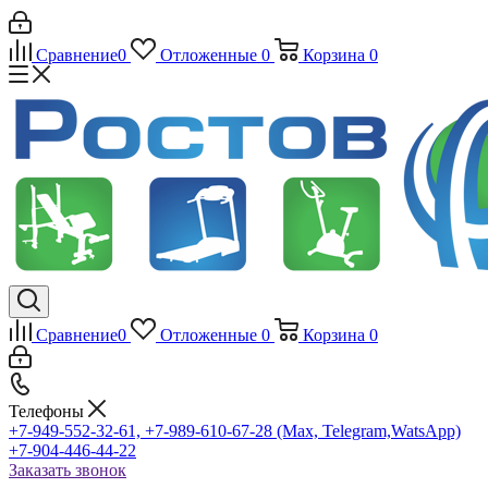
Сравнение
0
Отложенные
0
Корзина
0
Сравнение
0
Отложенные
0
Корзина
0
Телефоны
+7-949-552-32-61, +7-989-610-67-28 (Max, Telegram,WatsApp)
+7-904-446-44-22
Заказать звонок