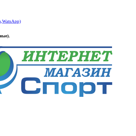
m,WatsApp)
ные).