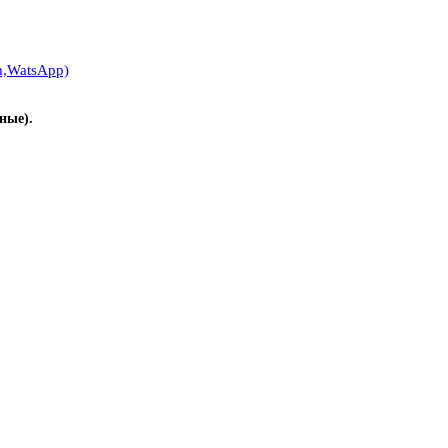
m,WatsApp)
ные).