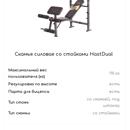
Скамья силовая со стойками HastDual
Максимальный вес
110 кг
пользователя (кг)
Регулировка по высоте
есть
Парта для бицепса
есть
со скамьёй, под
Тип стоек
штангу
Тип скамьи
со стойками