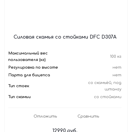
Силовая скамья со стойками DFC D307A
Максимальный вес
100 кг
пользователя (кг)
Регулировка по высоте
нет
Парта для бицепса
нет
со скамьёй, под
Тип стоек
штангу
Тип скамьи
со стойками
Отложить
Сравнить
12990
руб.