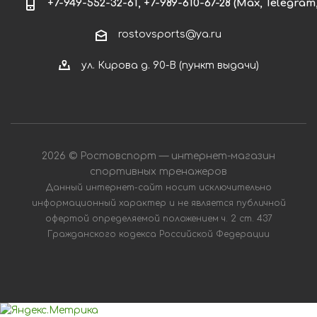
+7-949-552-32-61, +7-989-610-67-28 (Max, Telegra
rostovsports@ya.ru
ул. Кирова д. 90-В (пункт выдачи)
2026 © Ростовcпорт — интернет-магазин
спортивных тренажеров
Данный интернет-сайт носит исключительно
информационный характер и не является публичной
офертой определяемой положением ч. 2 ст. 437
Гражданского кодекса Российской Федерации