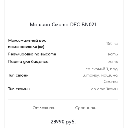
Машина Смита DFC BN021
Максимальный вес
150 кг
пользователя (кг)
Регулировка по высоте
есть
Парта для бицепса
есть
со скамьёй, под
Тип стоек
штангу, машина
Смита
Тип скамьи
со стойками
Отложить
Сравнить
28990
руб.