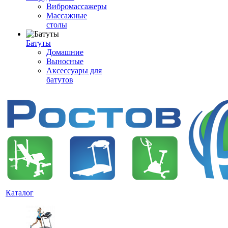
Вибромассажеры
Массажные
столы
Батуты
Домашние
Выносные
Аксессуары для
батутов
Каталог