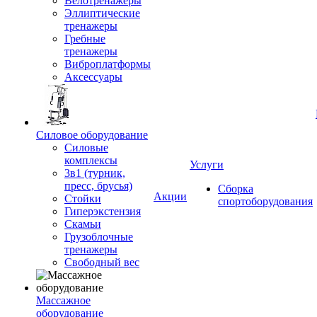
Велотренажеры
Эллиптические
тренажеры
Гребные
тренажеры
Виброплатформы
Аксессуары
Силовое оборудование
Силовые
комплексы
Услуги
3в1 (турник,
пресс, брусья)
Сборка
Акции
Стойки
спортоборудования
Гиперэкстензия
Скамьи
Грузоблочные
тренажеры
Свободный вес
Массажное
оборудование