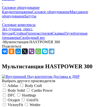
-
Силовое оборудование
Кардиотренажеры
Силовое оборудование
Массажное
оборудование
Батуты
-
Силовые комплексы
3в1 (турник, пресс,
брусья)
Стойки
Гиперэкстензия
Скамьи
Грузоблочные
тренажеры
Свободный вес
-
Мультистанция HASTPOWER 300
Поделиться
Мультистанция HASTPOWER 300
Выбрать другого производителя
Adidas
Body Craft
Body Solid
Cardio Power
DFC
Hasttings
Oxygen
UnixFit
VictoryFit
Weider