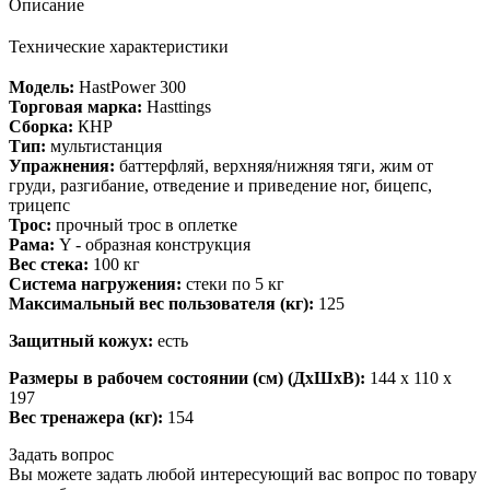
Описание
Технические характеристики
Модель:
HastPower 300
Торговая марка:
Hasttings
Сборка:
КНР
Тип:
мультистанция
Упражнения:
баттерфляй, верхняя/нижняя тяги, жим от
груди, разгибание, отведение и приведение ног, бицепс,
трицепс
Трос:
прочный трос в оплетке
Рама:
Y - образная конструкция
Вес стека:
100 кг
Система нагружения:
стеки по 5 кг
Максимальный вес пользователя (кг):
125
Защитный кожух:
есть
Размеры в рабочем состоянии (см) (ДхШхВ):
144 х 110 х
197
Вес тренажера (кг):
154
Задать вопрос
Вы можете задать любой интересующий вас вопрос по товару