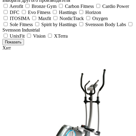
Выбрать другого производителя
Aerofit
Bronze Gym
Carbon Fitness
Cardio Power
DFC
Evo Fitness
Hasttings
Horizon
ITOSIMA
Maxfit
NordicTrack
Oxygen
Sole Fitness
Spirit by Hasttings
Svensson Body Labs
Svensson Industrial
UnixFit
Vision
XTerra
Хит