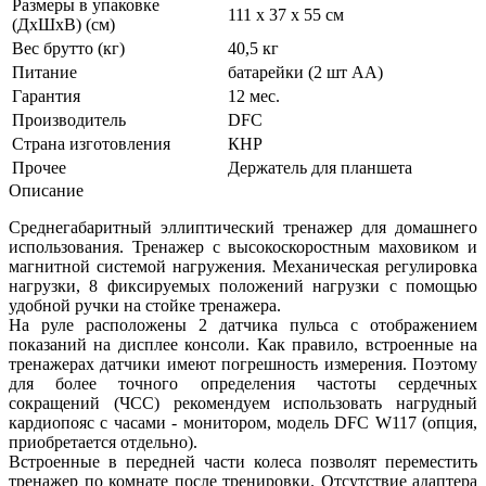
Размеры в упаковке
111 х 37 х 55 см
(ДхШхВ) (см)
Вес брутто (кг)
40,5 кг
Питание
батарейки (2 шт АА)
Гарантия
12 мес.
Производитель
DFC
Страна изготовления
КНР
Прочее
Держатель для планшета
Описание
Среднегабаритный эллиптический тренажер для домашнего
использования. Тренажер с высокоскоростным маховиком и
магнитной системой нагружения. Механическая регулировка
нагрузки, 8 фиксируемых положений нагрузки с помощью
удобной ручки на стойке тренажера.
На руле расположены 2 датчика пульса с отображением
показаний на дисплее консоли. Как правило, встроенные на
тренажерах датчики имеют погрешность измерения. Поэтому
для более точного определения частоты сердечных
сокращений (ЧСС) рекомендуем использовать нагрудный
кардиопояс с часами - монитором, модель
DFC W117
(опция,
приобретается отдельно).
Встроенные в передней части колеса позволят переместить
тренажер по комнате после тренировки. Отсутствие адаптера