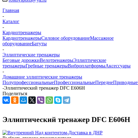
Главная
-
Каталог
-
Кардиотренажеры
Кардиотренажеры
Силовое оборудование
Массажное
оборудование
Батуты
-
Эллиптические тренажеры
Беговые дорожки
Велотренажеры
Эллиптические
тренажеры
Гребные тренажеры
Виброплатформы
Аксессуары
-
Домашние эллиптические тренажеры
Полупрофессиональные
Профессиональные
ПереднеПриводные
-
Эллиптический тренажер DFC E606H
Поделиться
Эллиптический тренажер DFC E606H