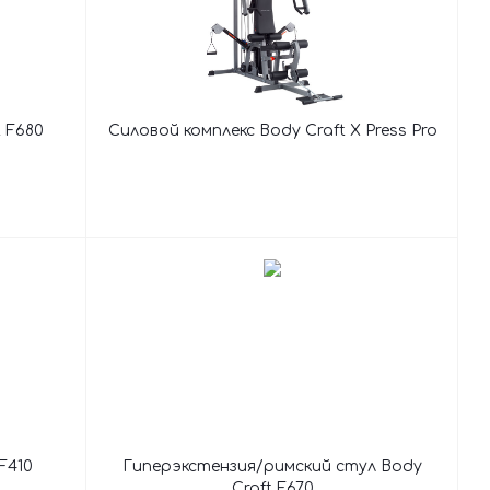
 F680
Силовой комплекс Body Craft X Press Pro
F410
Гиперэкстензия/римский стул Body
Craft F670