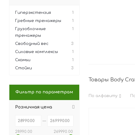
Гиперэкстензия
1
Гребные тренажеры
1
Грузоблочные
1
тренажеры
Свободный вес
3
Силовые комплексы
1
Скамьи
1
Стойки
3
Товары Body Cra
Фильтр по параметрам
По алфавиту
П
Розничная цена
28990.00
269990.00