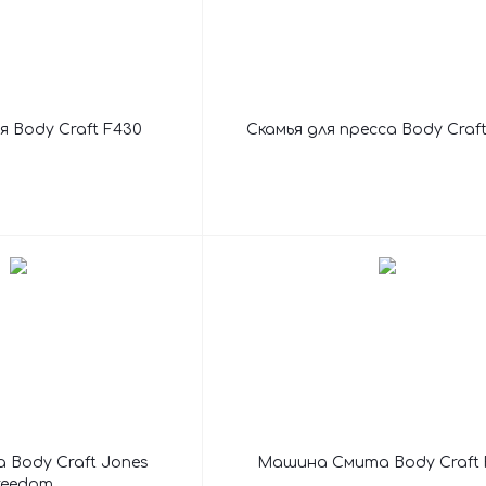
я Body Craft F430
Скамья для пресса Body Craft
 Body Craft Jones
Машина Смита Body Craft 
reedom